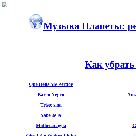
Музыка Планеты: ре
Как убрать
Que Deus Me Perdoe
Barco Negro
Ama
Triste sina
Sabe-se là
Mulher-màgoa
G
Oiça Là o Senhor Vinho
L