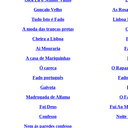
Gonçalo Velho
As Ros
Tudo Isto é Fado
Lisboa 
A moda das tranças pretas
C
Сheira a Lisboa
Ai Mouraria
F
A casa de Mariquinhas
Ó careca
O Rapaz
Fado português
Fado
Gaivota
Madrugada de Alfama
O Fa
Foi Deus
Fui Ao M
Confesso
Noite
Nem às paredes confesso