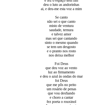
e fez o espaço sem fim
deu o luto as andorinhas
ai, e deu-me esta voz a mim
Se canto
não sei o que canto
misto de ventura
saudade, ternura
e talvez amor
mas sei que cantando
sinto o mesmo quando
se tem um desgosto
e o pranto nos rosto
nos deixa melhor
Foi Deus
que deu voz ao vento
luz ao firmamento
e deu o azul às ondas do mar
foi Deus
que me pôs no peito
um rosário de penas
que vou desfiando
e choro a cantar
fez poeta o rouxinol