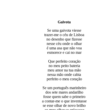
Gaivota
Se uma gaivota viesse
trazer-me o céu de Lisboa
no desenho que fizesse
nesse céu onde o olhar
é uma asa que não voa
esmorece e cai no mar
Que perfeito coração
no meu peito bateria
meu amor na tua mão
nessa mão onde cabia
perfeito o meu coração
Se um português marinheiro
dos sete mares andarilho
fosse quem sabe o primeiro
a contar-me o que inventasse
se esse olhar de novo brilho
ao meu olhar se enlaçasse