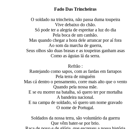
Fado Das Trincheiras
O soldado na trincheira, não passa duma toupeira
Vive debaixo do chão.
Só pode ter a alegria de espreitar a luz do dia
Pela boca de um canhão.
Mas quando chegar a hora dele arrancar por aí fora
Ao som da marcha de guerra,
Seus olhos são duas brasas e as toupeiras ganham asas
Como as águias lá da serra.
Refrão :
Rastejando como sapos, com as fardas em farrapos
Pela terra de ninguém
Mas cá dentro o pensamento, corre mais alto que o vento
Quando pela nossa mãe.
E se eu morrer na batalha, só quero ter por mortalha
A bandeira nacional.
E na campa de soldado, só quero um nome gravado
O nome de Portugal.
Soldados da nossa terra, são voluntário da guerra
Que vêm bater-se por brio.
Raça de povo e de glória, que escreveu a nossa história