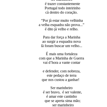
é trazer constantemente
Portugal todo inteirinho
cà dentro do coração.
“Por jà estar muito velhinha
a velha esquadra não prova...”
é dito jà velho e relho.
Para dar força а Marinha
ao surgir a esquadra nova
là foram buscar um velho...
É mais uma fortaleza
com que a Marinha de Guerra
vai d’hora а vante contar
e defender, com nobreza,
este pedaço de terra
que nos custou a ganhar!
Ser marinheiro
é ser bravo, é ser valente,
é amar este cantinho
que se aperta sima mão;
ser marinheiro