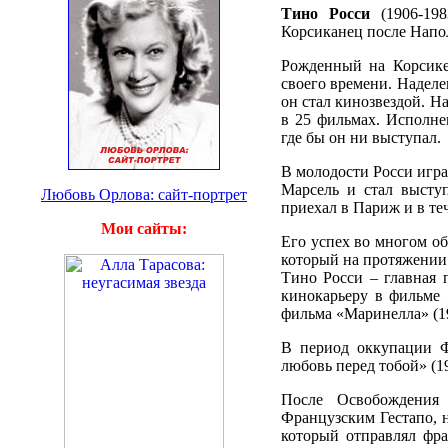
Тино Росси
(1906-198
Корсиканец после Напо
Рожденный на Корсике
своего времени. Надел
он стал кинозвездой. Н
в 25 фильмах. Исполне
где бы он ни выступал.
В молодости Росси играл
Марсель и стал высту
Любовь Орлова: сайт-портрет
приехал в Париж и в те
Мои сайты:
Его успех во многом о
который на протяжении
Тино Росси – главная 
кинокарьеру в фильме 
фильма «Маринелла» (19
В период оккупации Ф
любовь перед тобой» (19
После Освобождения 
Французским Гестапо, 
который отправлял фра