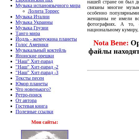
нашей стране он был д
Музыка испаноязычного мира
связаны многие музы
Лолита Торрес
особенно популярными
Музыка Италии
женщины не имели воз
Музыка Украины
фотографиях. А то,
Музыка Грузии
национальному кумиру,
Танго мира
Йодль - жемчужина планеты
Nota Bene:
Ор
Голос Америки
файлы находят
Музыкальный коктейль
Японские орешки
"Наш" Хит-парад
"Наш" Хит-парад -2
"Наш" Хит-парад -3
Тексты песен
Юмор планеты
Что новенького?
Ретро-поиск
От автора
Гостевая книга
Полезные ссылки
Мои сайты: