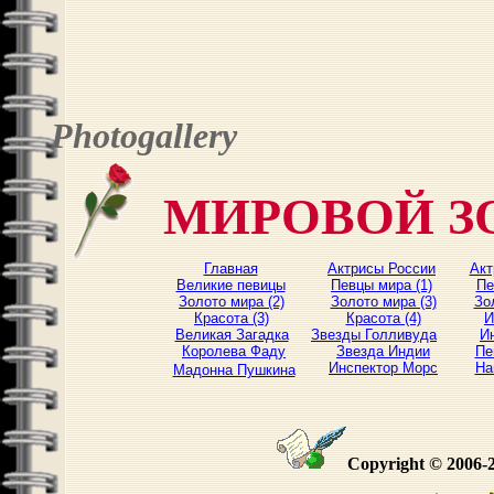
Photogallery
МИРОВОЙ З
Главная
Актрисы России
Акт
Великие певицы
Певцы мира (1)
Пе
Золото мира (2)
Золото мира (3)
Зо
Красота (3)
Красота (4)
И
Великая Загадка
Звезды Голливуда
И
Королева Фаду
Звезда Индии
Пе
Инспектор Морс
На
Мадонна Пушкина
Copyright © 2006-2